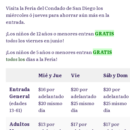
Visita la Feria del Condado de San Diego los
miércoles ó jueves para ahorrar aún más en la
entrada.
¡Los niños de 12 años o menores entran
GRATIS
todos
los viernes en junio!
¡Los niños de 5 años o menores entran
GRATIS
todos
los
días a la Feria!
Mié y Jue
Vie
Sáb y Dom
Entrada
$16 por
$20 por
$20 por
General
adelantado
adelantado
adelantado
(edades
$20 mismo
$25 mismo
$25 mismo
13-61)
día
día
día
Adultos
$13 por
$17 por
$17 por