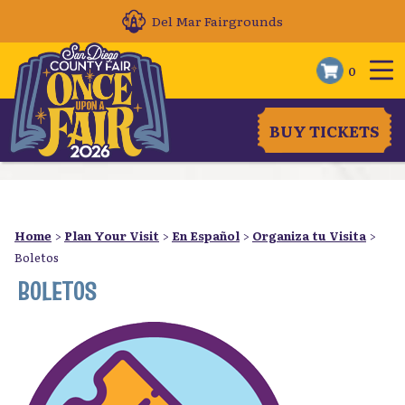
Del Mar Fairgrounds
0
BUY TICKETS
Home
>
Plan Your Visit
>
En Español
>
Organiza tu Visita
>
Boletos
BOLETOS